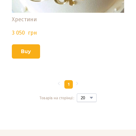
Хрестини
3 050  грн
Buy
1
Товарів на сторінці::