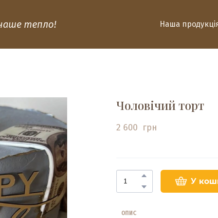
 наше тепло!
Наша продукці
Чоловічий торт
2 600  грн
У кош
ОПИС