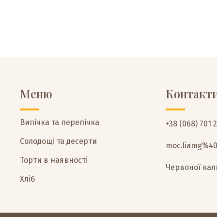
Меню
Контакт
Випічка та перепічка
+38 (068) 701 
Солодощі та десерти
moc.liamg%4
Торти в наявності
Червоної кали
Хліб