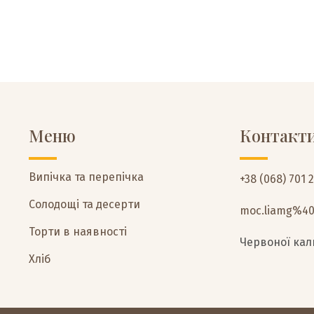
Меню
Контакт
Випічка та перепічка
+38 (068) 701 
Солодощі та десерти
moc.liamg%4
Торти в наявності
Червоної кали
Хліб