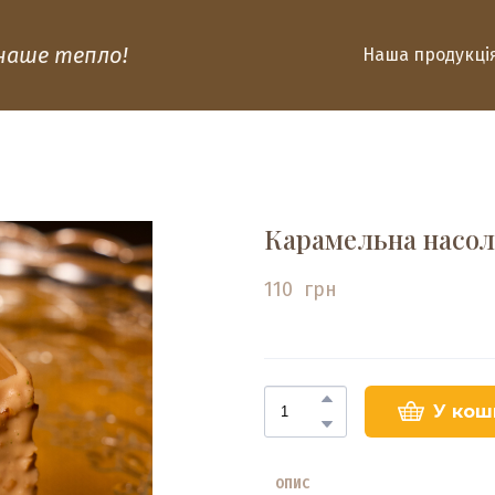
 наше тепло!
Наша продукці
Карамельна насол
110  грн
У кош
ОПИС