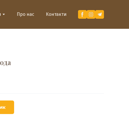
я
Про нас
Контакти
ода
ик