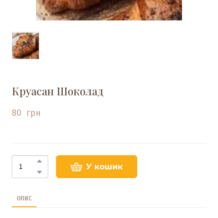
Круасан Шоколад
80  грн
У кошик
ОПИС