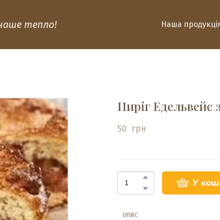
 наше тепло!
Наша продукці
Пиріг Едельвейс 
50  грн
У кош
ОПИС