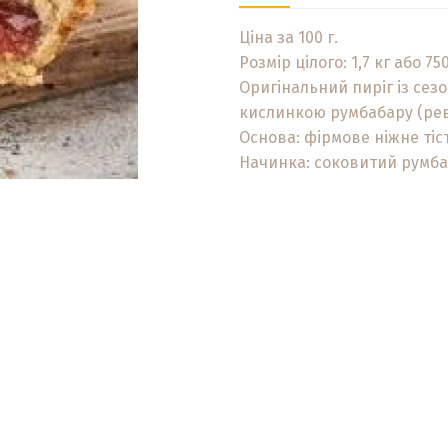
Ціна за 100 г.
Розмір цілого: 1,7 кг або 750
Оригінальний пиріг із се
кислинкою румбабару (ре
Основа: фірмове ніжне тіст
Начинка: соковитий румб