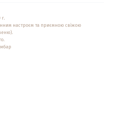
 г.
зонним настроєм та приємною свіжою
веню).
о.
амбар