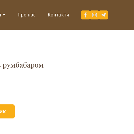
я
Про нас
Контакти
з румбабаром
ик