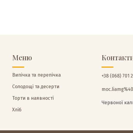
Меню
Контакт
Випічка та перепічка
+38 (068) 701 
Солодощі та десерти
moc.liamg%4
Торти в наявності
Червоної кали
Хліб