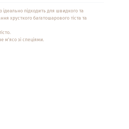
о ідеально підходить для швидкого та
ння хрусткого багатошарового тіста та
істо.
е м'ясо зі спеціями.