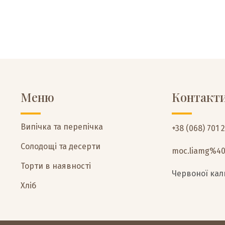
Меню
Контакт
Випічка та перепічка
+38 (068) 701 
Солодощі та десерти
moc.liamg%4
Торти в наявності
Червоної кали
Хліб