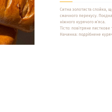
Ситна золотиста слойка, щ
смачного перекусу. Поєдна
ніжного курячого м’яса.
Тісто: повітряне листкове т
Начинка: подрібнене куряч