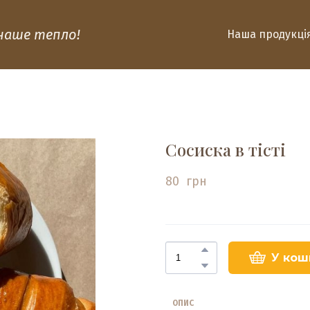
 наше тепло!
Наша продукці
Сосиска в тісті
80  грн
У кош
ОПИС