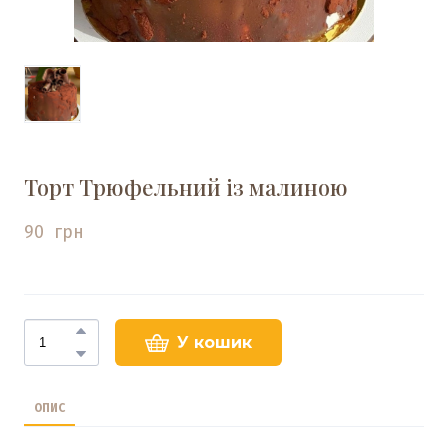
Торт Трюфельний із малиною
90  грн
У кошик
ОПИС